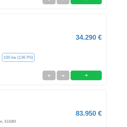
34.290 €
100 kw (136 PS)
➜
★
➦
83.950 €
en, 51580