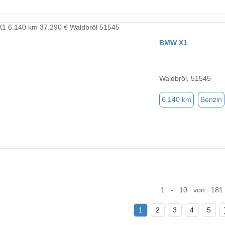
BMW X1
Waldbröl, 51545
6.140 km
Benzin
1 - 10 von 181
1
2
3
4
5