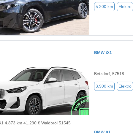
5.200 km
Elektro
BMW iX1
Betzdorf, 57518
3.900 km
Elektro
BMW X1