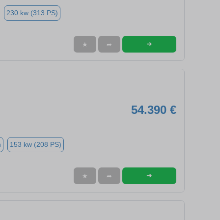
230 kw (313 PS)
➜
★
➦
54.390 €
n
153 kw (208 PS)
➜
★
➦