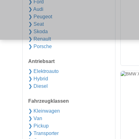
❯ Ford
❯ Audi
❯ Peugeot
❯ Seat
❯ Skoda
❯ Renault
❯ Porsche
Antriebsart
❯ Elektroauto
❯ Hybrid
❯ Diesel
Fahrzeugklassen
❯ Kleinwagen
❯ Van
❯ Pickup
❯ Transporter