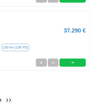
37.290 €
100 kw (136 PS)
➜
★
➦
❯
❯❯