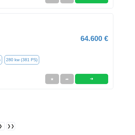
64.600 €
n
280 kw (381 PS)
➜
★
➦
❯
❯❯