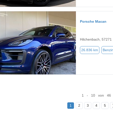
Porsche Macan
Hilchenbach, 57271
26.836 km
Benzi
1 - 10 von 46
1
2
3
4
5