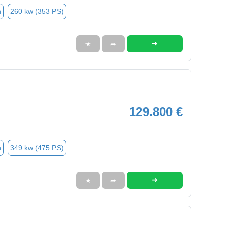
n
260 kw (353 PS)
➜
★
➦
129.800 €
n
349 kw (475 PS)
➜
★
➦