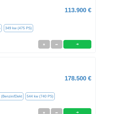
113.900 €
n
349 kw (475 PS)
➜
★
➦
178.500 €
 (Benzin/Elekt
544 kw (740 PS)
➜
★
➦