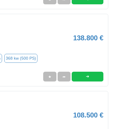
138.800 €
n
368 kw (500 PS)
➜
★
➦
108.500 €