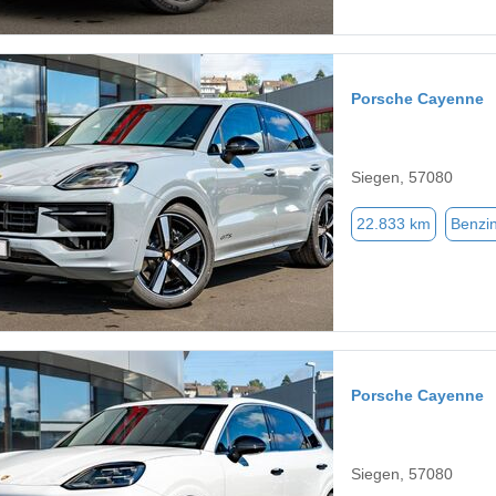
Porsche Cayenne
Siegen, 57080
22.833 km
Benzi
Porsche Cayenne
Siegen, 57080