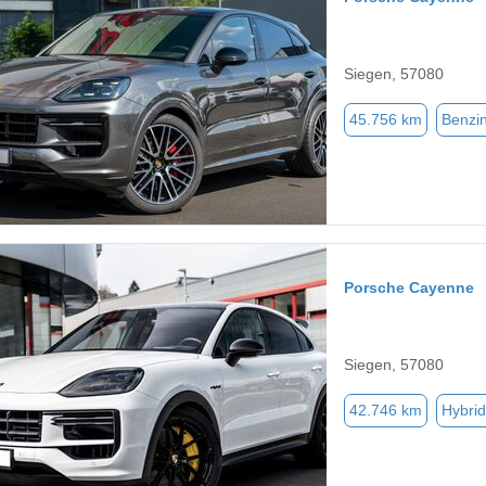
Siegen, 57080
45.756 km
Benzi
Porsche Cayenne
Siegen, 57080
42.746 km
Hybrid