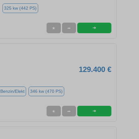
325 kw (442 PS)
➜
★
➦
129.400 €
(Benzin/Elekt
346 kw (470 PS)
➜
★
➦