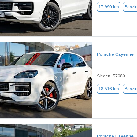
17.990 km
Benzi
Porsche Cayenne
Siegen, 57080
18.516 km
Benzi
Porsche Cayenne