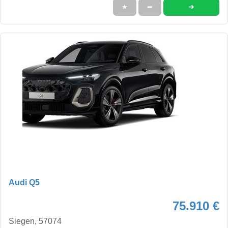
➜
★
➦
Audi Q5
75.910 €
Siegen, 57074