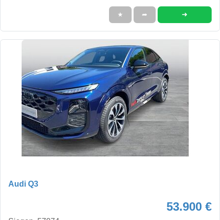
➜
★
➦
Audi Q3
53.900 €