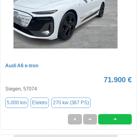
Audi A6 e-tron
71.900 €
Siegen, 57074
5.000 km
Elektro
270 kw (367 PS)
➜
★
➦