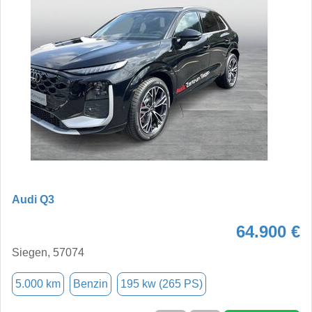
Audi Q3
64.900 €
Siegen, 57074
5.000 km
Benzin
195 kw (265 PS)