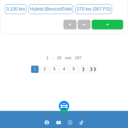
3.100 km
Hybrid (Benzin/Elekt
270 kw (367 PS)
➜
★
➦
1 - 10 von 197
1
2
3
4
5
❯
❯❯