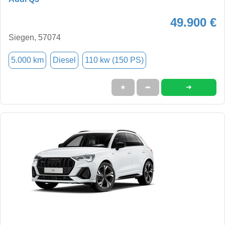
49.900 €
Siegen, 57074
5.000 km
Diesel
110 kw (150 PS)
➜
★
➦