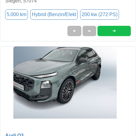
Siegen, 57074
5.000 km
Hybrid (Benzin/Elekt
200 kw (272 PS)
➜
★
➦
Audi Q3