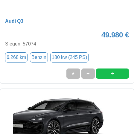
Audi Q3
49.980 €
Siegen, 57074
6.268 km
Benzin
180 kw (245 PS)
➜
★
➦