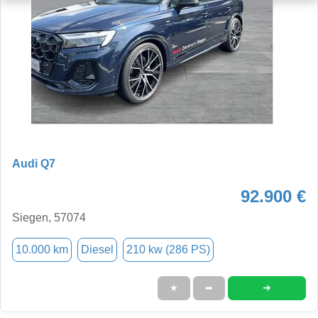
Audi Q7
92.900 €
Siegen, 57074
10.000 km
Diesel
210 kw (286 PS)
➜
★
➦