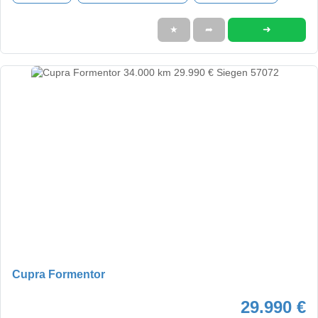
➜
★
➦
Cupra Formentor
29.990 €