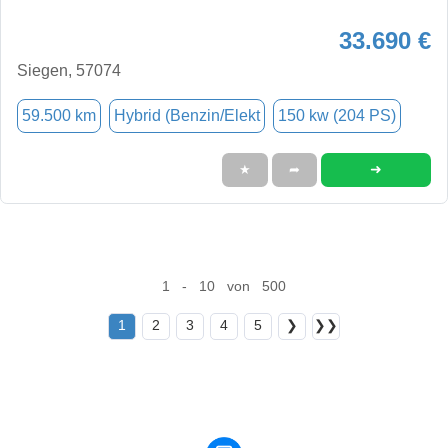
33.690 €
Siegen, 57074
59.500 km
Hybrid (Benzin/Elekt
150 kw (204 PS)
➜
★
➦
1 - 10 von 500
1
2
3
4
5
❯
❯❯