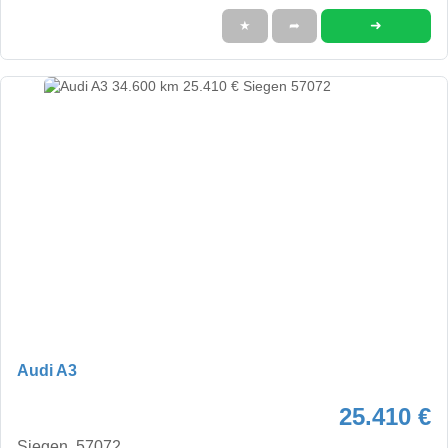
➜
★
➦
Audi A3
25.410 €
Siegen, 57072