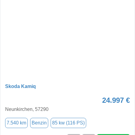
Skoda Kamiq
24.997 €
Neunkirchen, 57290
7.540 km
Benzin
85 kw (116 PS)