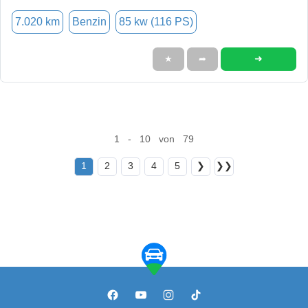
7.020 km
Benzin
85 kw (116 PS)
➜
★
➦
1 - 10 von 79
1
2
3
4
5
❯
❯❯