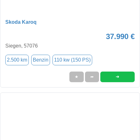
Skoda Karoq
37.990 €
Siegen, 57076
2.500 km
Benzin
110 kw (150 PS)
➜
★
➦