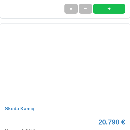
➜
★
➦
Skoda Kamiq
20.790 €