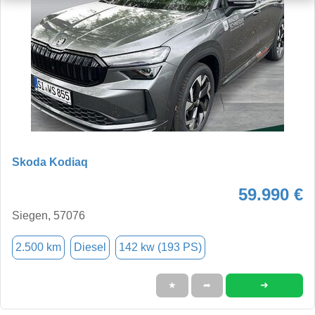
Skoda Kodiaq
59.990 €
Siegen, 57076
2.500 km
Diesel
142 kw (193 PS)
➜
★
➦