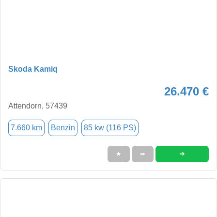
Skoda Kamiq
26.470 €
Attendorn, 57439
7.660 km
Benzin
85 kw (116 PS)
➜
★
➦