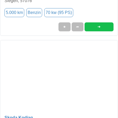
Siegen, 57076
5.000 km
Benzin
70 kw (95 PS)
➜
★
➦
Skoda Kodiaq