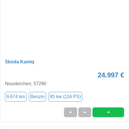
Skoda Kamiq
24.997 €
Neunkirchen, 57290
9.674 km
Benzin
85 kw (116 PS)
➜
★
➦