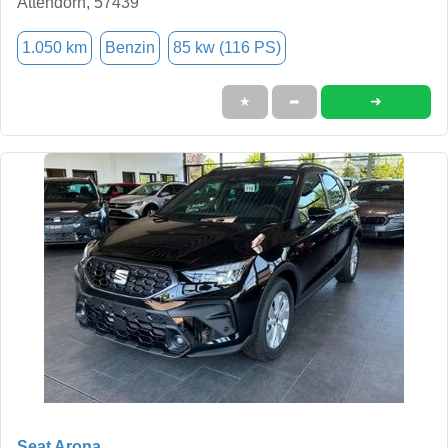
Attendorn, 57439
1.050 km
Benzin
85 kw (116 PS)
➜
★
➦
Seat Arona