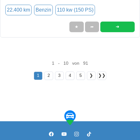
22.400 km
Benzin
110 kw (150 PS)
➜
★
➦
1 - 10 von 91
1
2
3
4
5
❯
❯❯