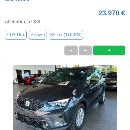
23.970 €
Attendorn, 57439
1.050 km
Benzin
85 kw (116 PS)
➜
★
➦