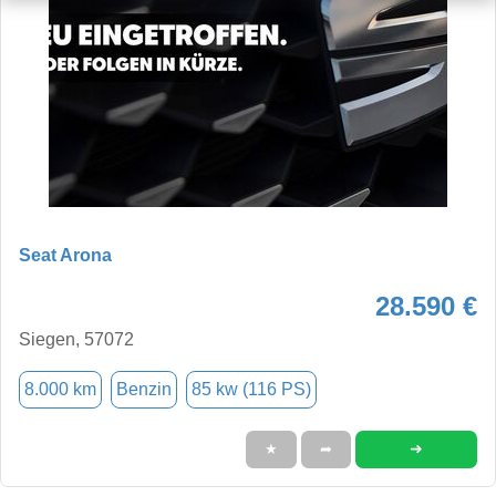
Seat Arona
28.590 €
Siegen, 57072
8.000 km
Benzin
85 kw (116 PS)
➜
★
➦