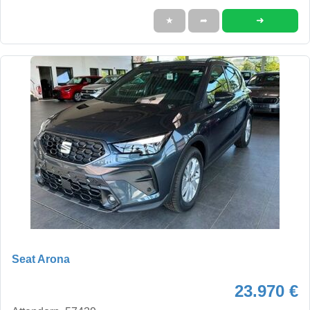
➜
★
➦
Seat Arona
23.970 €