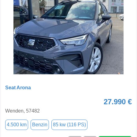
Seat Arona
27.990 €
Wenden, 57482
4.500 km
Benzin
85 kw (116 PS)