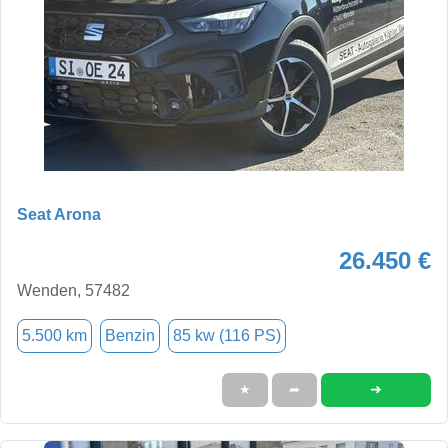
Seat Arona
26.450 €
Wenden, 57482
5.500 km
Benzin
85 kw (116 PS)
➜
★
➦