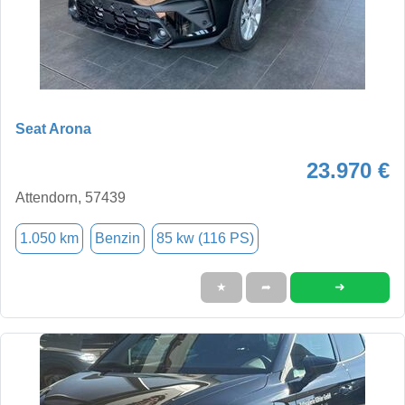
Seat Arona
23.970 €
Attendorn, 57439
1.050 km
Benzin
85 kw (116 PS)
➜
★
➦