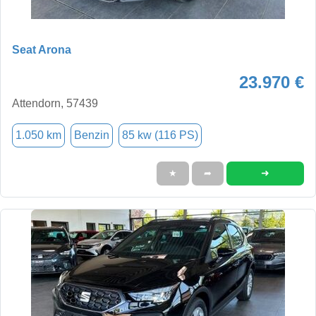
Seat Arona
23.970 €
Attendorn, 57439
1.050 km
Benzin
85 kw (116 PS)
➜
★
➦