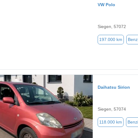
VW Polo
Siegen, 57072
197.000 km
Benz
Daihatsu Sirion
Siegen, 57074
118.000 km
Benz