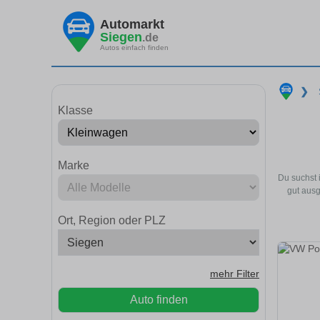
Automarkt
Siegen
.de
Autos einfach finden
❯
Klasse
Marke
Du suchst 
gut ausg
Ort, Region oder PLZ
mehr Filter
Auto finden