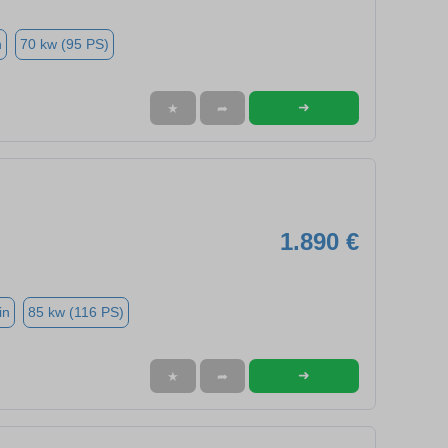
n
70 kw (95 PS)
➜
★
➦
1.890 €
in
85 kw (116 PS)
➜
★
➦