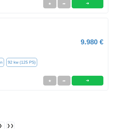
➜
★
➦
9.980 €
in
92 kw (125 PS)
➜
★
➦
❯
❯❯