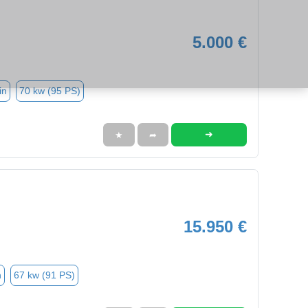
5.000 €
in
70 kw (95 PS)
➜
★
➦
15.950 €
n
67 kw (91 PS)