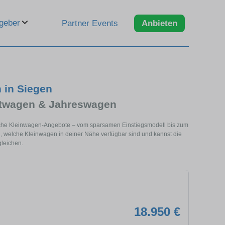
geber
Partner Events
Anbieten
 in Siegen
chtwagen & Jahreswagen
reiche Kleinwagen-Angebote – vom sparsamen Einstiegsmodell bis zum
ll, welche Kleinwagen in deiner Nähe verfügbar sind und kannst die
gleichen.
18.950 €