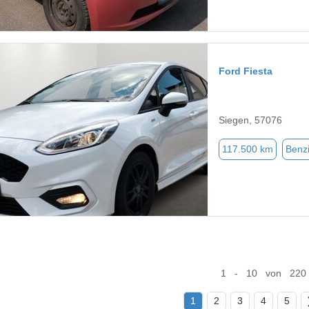
Ford Fiesta
Siegen, 57076
117.500 km
Benz
1 - 10 von 220
1
2
3
4
5