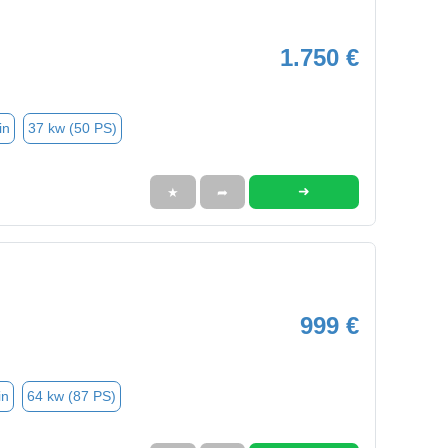
1.750 €
in
37 kw (50 PS)
➜
★
➦
999 €
in
64 kw (87 PS)