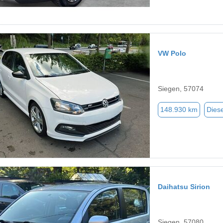
VW Polo
Siegen, 57074
148.930 km
Diese
Daihatsu Sirion
Siegen, 57080