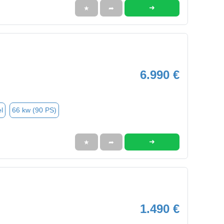
➜
★
➦
6.990 €
l
66 kw (90 PS)
➜
★
➦
1.490 €