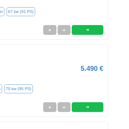
in
67 kw (91 PS)
➜
★
➦
5.490 €
n
70 kw (95 PS)
➜
★
➦