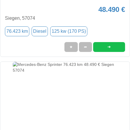
48.490 €
Siegen, 57074
76.423 km
Diesel
125 kw (170 PS)
➜
★
➦