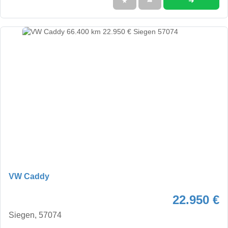
➜
★
➦
VW Caddy
22.950 €
Siegen, 57074