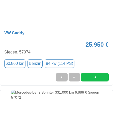
VW Caddy
25.950 €
Siegen, 57074
60.800 km
Benzin
84 kw (114 PS)
➜
★
➦