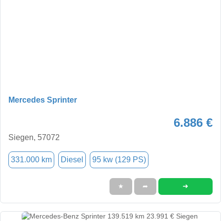
Mercedes Sprinter
6.886 €
Siegen, 57072
331.000 km
Diesel
95 kw (129 PS)
➜
★
➦