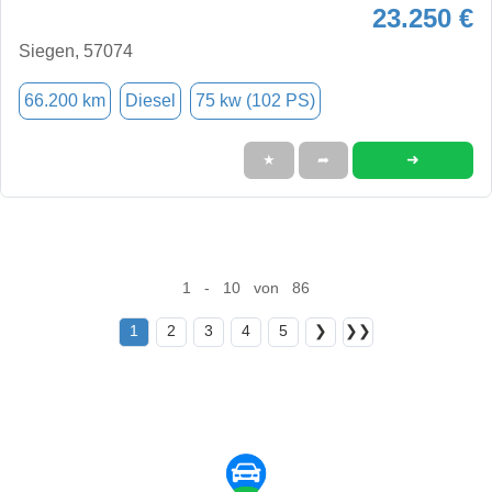
23.250 €
Siegen, 57074
66.200 km
Diesel
75 kw (102 PS)
➜
★
➦
1 - 10 von 86
1
2
3
4
5
❯
❯❯