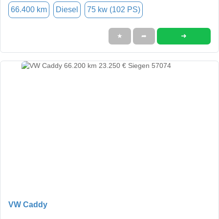
66.400 km
Diesel
75 kw (102 PS)
➜
★
➦
VW Caddy