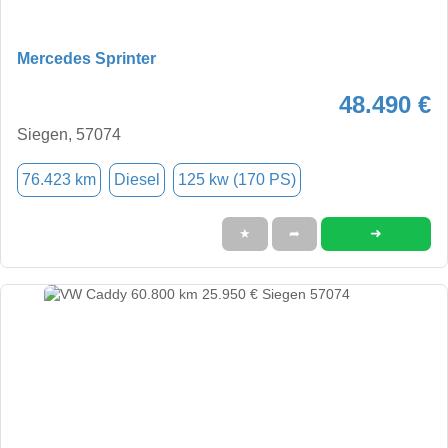
Mercedes Sprinter
48.490 €
Siegen, 57074
76.423 km
Diesel
125 kw (170 PS)
➜
★
➦