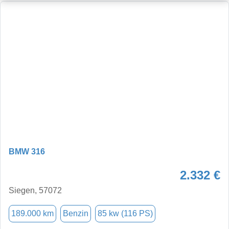
BMW 316
2.332 €
Siegen, 57072
189.000 km
Benzin
85 kw (116 PS)