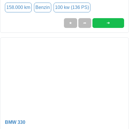
158.000 km
Benzin
100 kw (136 PS)
➜
★
➦
BMW 330