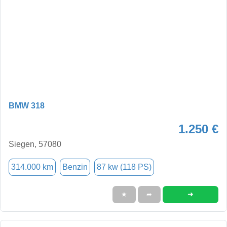
BMW 318
1.250 €
Siegen, 57080
314.000 km
Benzin
87 kw (118 PS)
➜
★
➦