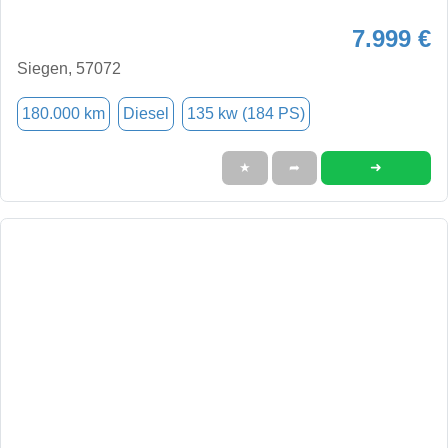
7.999 €
Siegen, 57072
180.000 km
Diesel
135 kw (184 PS)
➜
★
➦