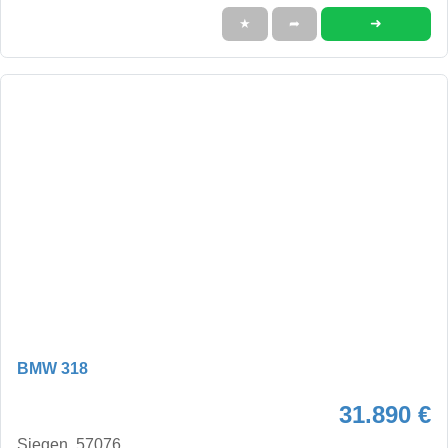
➜
★
➦
BMW 318
31.890 €
Siegen, 57076