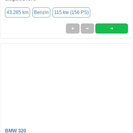
43.285 km
Benzin
115 kw (156 PS)
➜
★
➦
BMW 320