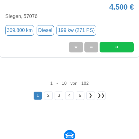
4.500 €
Siegen, 57076
309.800 km
Diesel
199 kw (271 PS)
➜
★
➦
1 - 10 von 182
1
2
3
4
5
❯
❯❯