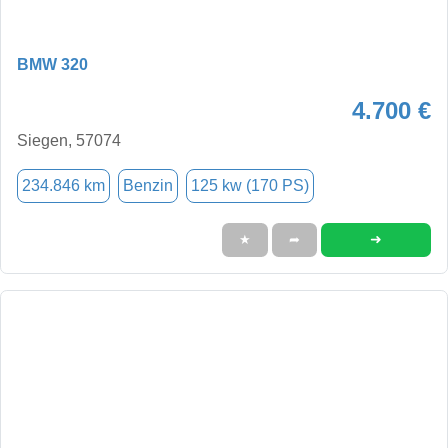
BMW 320
4.700 €
Siegen, 57074
234.846 km
Benzin
125 kw (170 PS)
➜
★
➦