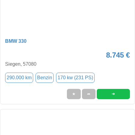
BMW 330
8.745 €
Siegen, 57080
290.000 km
Benzin
170 kw (231 PS)
➜
★
➦