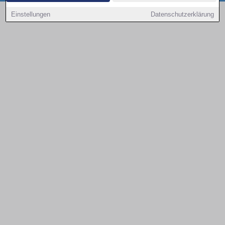
Copyright © 2000 - 2026 | 1A Infosysteme GmbH | Content by: 1a-sites-autos
Einstellungen
Datenschutzerklärung
08.08.2026