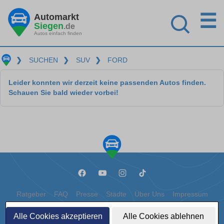
☰
Automarkt
Siegen
.de
Autos einfach finden
❯
SUCHEN
❯
SUV
❯
FORD
Leider konnten wir derzeit keine passenden Autos finden.
Schauen Sie bald wieder vorbei!
Ratgeber
FAQ
Presse
Städte
Über Uns
Impressum
Datenschutz
Cookies
Alle Cookies akzeptieren
Alle Cookies ablehnen