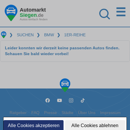
☰
Automarkt
Siegen
.de
Autos einfach finden
❯
SUCHEN
❯
BMW
❯
1ER-REIHE
Leider konnten wir derzeit keine passenden Autos finden.
Schauen Sie bald wieder vorbei!
Ratgeber
FAQ
Presse
Städte
Über Uns
Impressum
Datenschutz
Cookies
Alle Cookies akzeptieren
Alle Cookies ablehnen