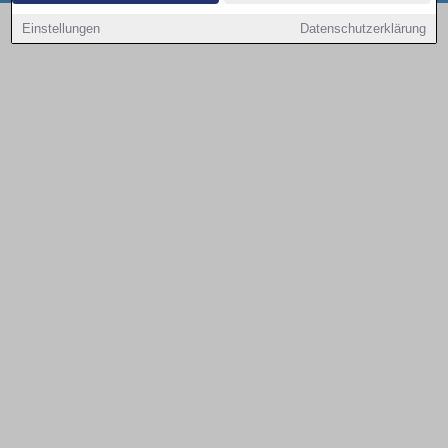
Copyright © 2000 - 2026 | 1A Infosysteme GmbH | Content by: 1a-sites-autos
Einstellungen
Datenschutzerklärung
08.08.2026