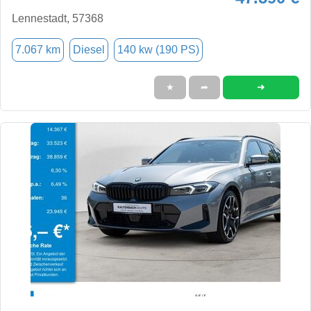
Lennestadt, 57368
7.067 km
Diesel
140 kw (190 PS)
➜
★
➦