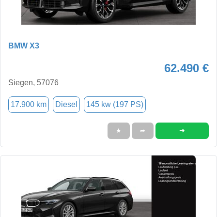
BMW X3
62.490 €
Siegen, 57076
17.900 km
Diesel
145 kw (197 PS)
➜
★
➦