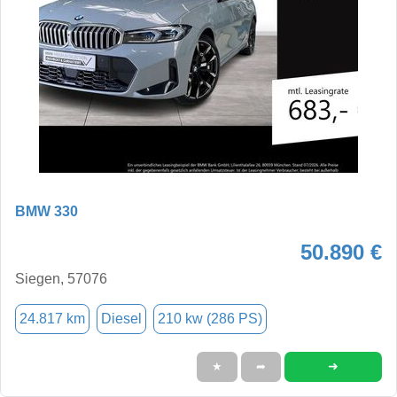
BMW 330
50.890 €
Siegen, 57076
24.817 km
Diesel
210 kw (286 PS)
➜
★
➦