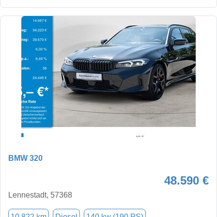
BMW 320
48.590 €
Lennestadt, 57368
10.822 km
Diesel
140 kw (190 PS)