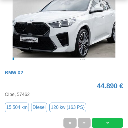
BMW X2
44.890 €
Olpe, 57462
15.504 km
Diesel
120 kw (163 PS)
➜
★
➦