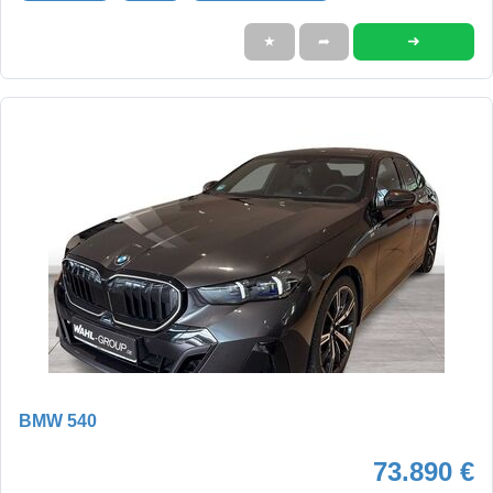
➜
★
➦
BMW 540
73.890 €