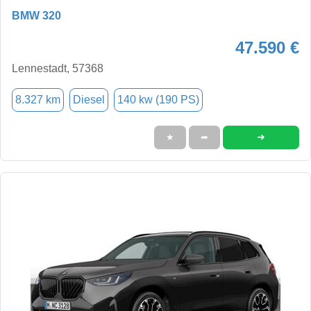
BMW 320
47.590 €
Lennestadt, 57368
8.327 km
Diesel
140 kw (190 PS)
➜
★
➦