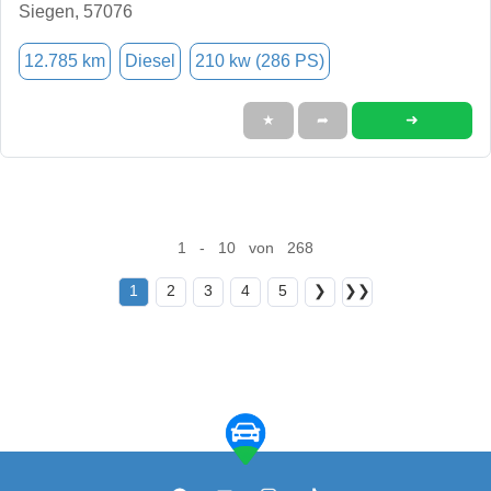
Siegen, 57076
12.785 km
Diesel
210 kw (286 PS)
➜
★
➦
1 - 10 von 268
1
2
3
4
5
❯
❯❯