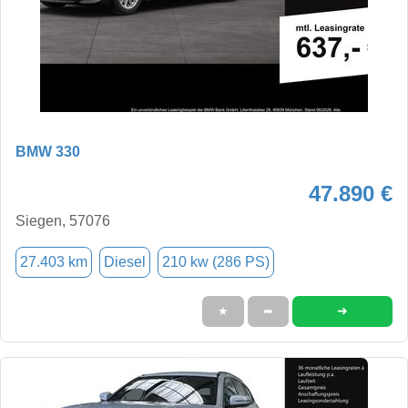
BMW 330
47.890 €
Siegen, 57076
27.403 km
Diesel
210 kw (286 PS)
➜
★
➦