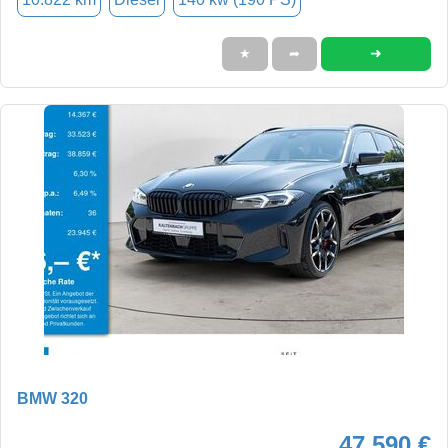
➜
★
➦
BMW 320
47.590 €