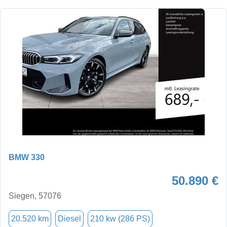
BMW 330
50.890 €
Siegen, 57076
20.520 km
Diesel
210 kw (286 PS)