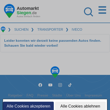
☰
Automarkt
Siegen
.de
Autos einfach finden
❯
SUCHEN
❯
TRANSPORTER
❯
IVECO
Leider konnten wir derzeit keine passenden Autos finden.
Schauen Sie bald wieder vorbei!
Ratgeber
FAQ
Presse
Städte
Über Uns
Impressum
Datenschutz
Cookies
Alle Cookies akzeptieren
Alle Cookies ablehnen