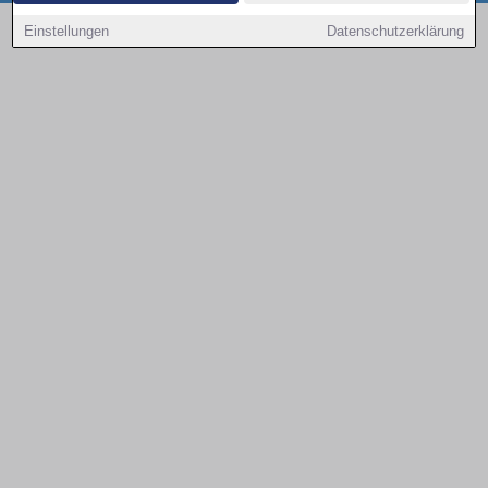
Copyright © 2000 - 2026 | 1A Infosysteme GmbH | Content by: 1a-sites-autos
Einstellungen
Datenschutzerklärung
08.08.2026