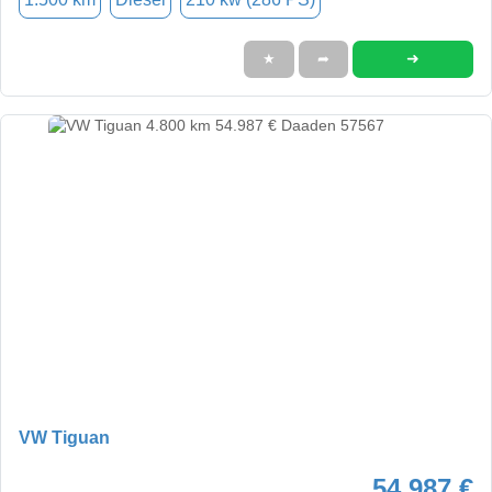
➜
★
➦
VW Tiguan
54.987 €