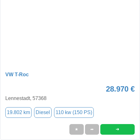
VW T-Roc
28.970 €
Lennestadt, 57368
19.802 km
Diesel
110 kw (150 PS)
➜
★
➦