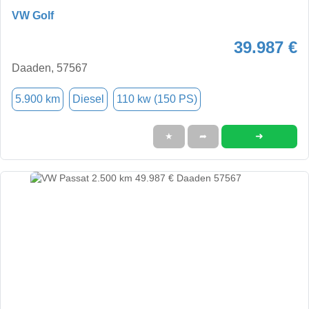
VW Golf
39.987 €
Daaden, 57567
5.900 km
Diesel
110 kw (150 PS)
➜
★
➦