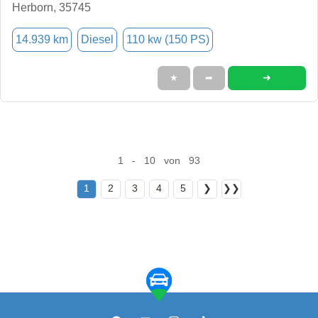
Herborn, 35745
14.939 km
Diesel
110 kw (150 PS)
➜
★
➦
1 - 10 von 93
1
2
3
4
5
❯
❯❯