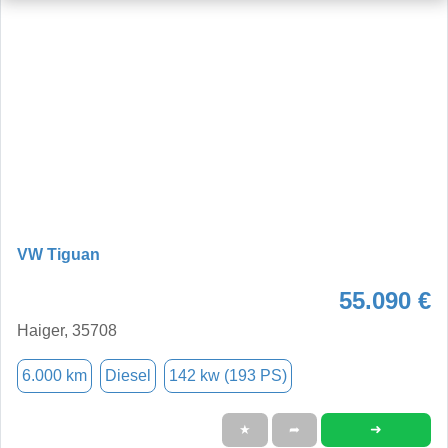
VW Tiguan
55.090 €
Haiger, 35708
6.000 km
Diesel
142 kw (193 PS)
➜
★
➦