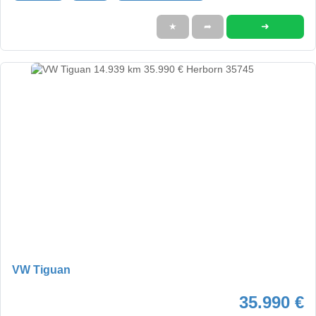
➜
★
➦
VW Tiguan
35.990 €