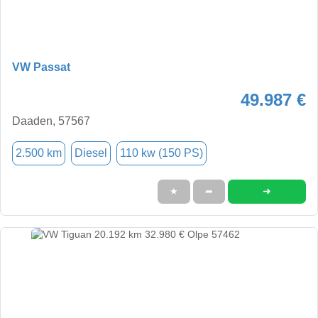
VW Passat
49.987 €
Daaden, 57567
2.500 km
Diesel
110 kw (150 PS)
➜
★
➦