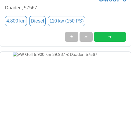
Daaden, 57567
4.800 km
Diesel
110 kw (150 PS)
➜
★
➦