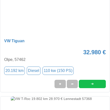
VW Tiguan
32.980 €
Olpe, 57462
20.192 km
Diesel
110 kw (150 PS)
➜
★
➦