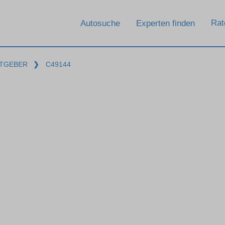
Rat
Autosuche
Experten finden
TGEBER
❯
C49144