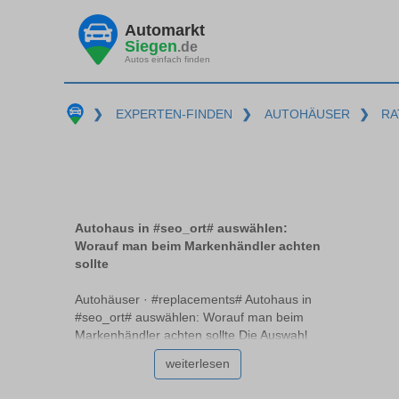
Automarkt
Siegen
.de
Autos einfach finden
❯
EXPERTEN-FINDEN
❯
AUTOHÄUSER
❯
RA
Autohaus in #seo_ort# auswählen:
Worauf man beim Markenhändler achten
sollte
Autohäuser · #replacements# Autohaus in
#seo_ort# auswählen: Worauf man beim
Markenhändler achten sollte Die Auswahl
des richtigen Autohauses #replacements#
weiterlesen
ist entscheidend für den Kauf oder die
Wartung Ihres Fahrzeugs. Ein seriöses