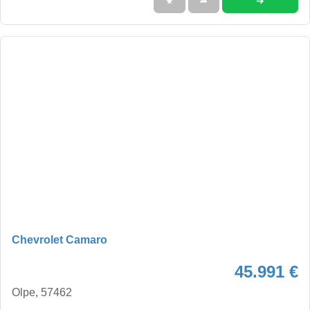
➜
★
➦
Chevrolet Camaro
45.991 €
Olpe, 57462