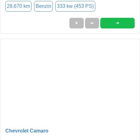
28.670 km
Benzin
333 kw (453 PS)
➜
★
➦
Chevrolet Camaro