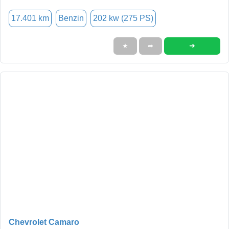
17.401 km
Benzin
202 kw (275 PS)
➜
★
➦
Chevrolet Camaro