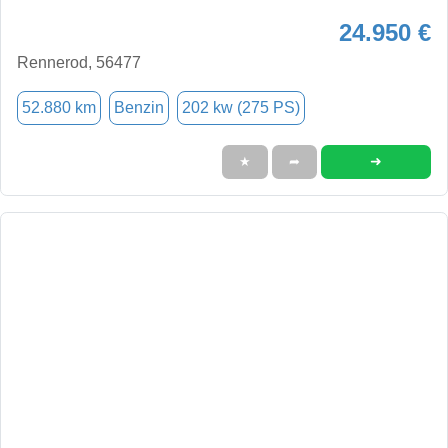
24.950 €
Rennerod, 56477
52.880 km
Benzin
202 kw (275 PS)
➜
★
➦