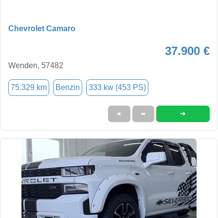
Chevrolet Camaro
37.900 €
Wenden, 57482
75.329 km
Benzin
333 kw (453 PS)
➜
★
➦