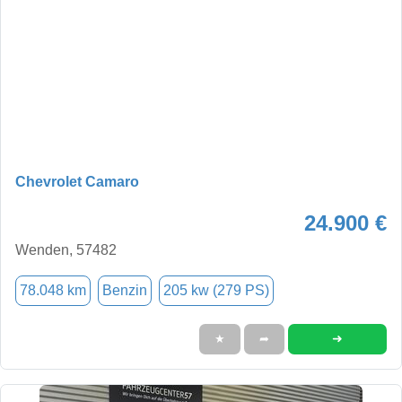
Chevrolet Camaro
24.900 €
Wenden, 57482
78.048 km
Benzin
205 kw (279 PS)
➜
★
➦