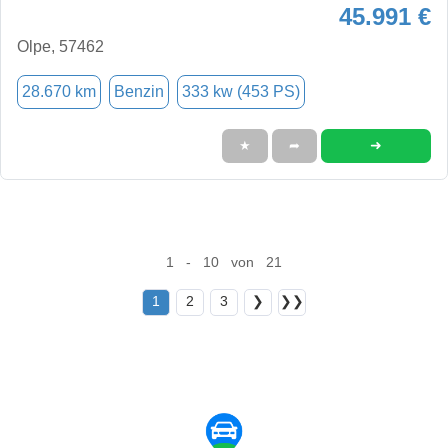
45.991 €
Olpe, 57462
28.670 km
Benzin
333 kw (453 PS)
➜
★
➦
1 - 10 von 21
1
2
3
❯
❯❯