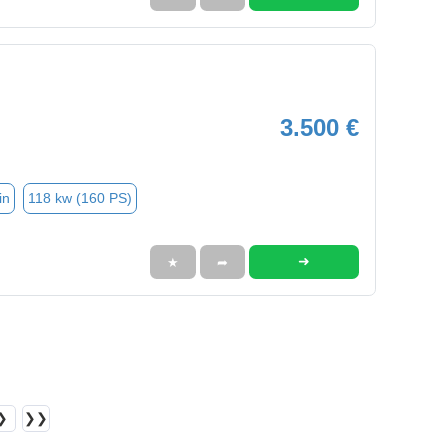
3.500 €
in
118 kw (160 PS)
➜
★
➦
❯
❯❯