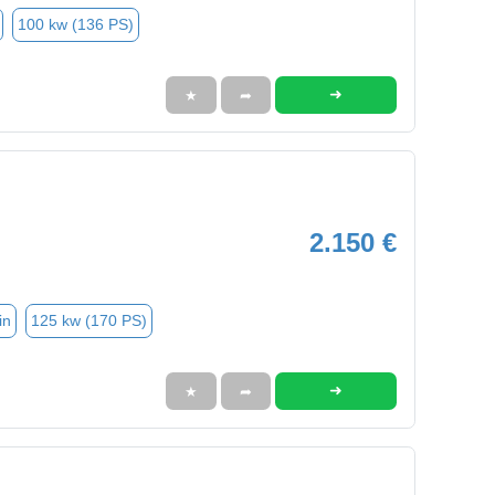
100 kw (136 PS)
➜
★
➦
2.150 €
in
125 kw (170 PS)
➜
★
➦