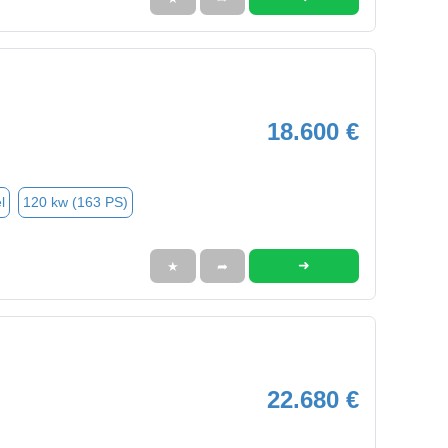
18.600 €
l
120 kw (163 PS)
➜
★
➦
22.680 €