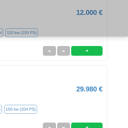
12.000 €
l
110 kw (150 PS)
➜
★
➦
29.980 €
n
150 kw (204 PS)
➜
★
➦