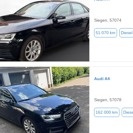
Siegen, 57074
51.070 km
Diesel
Audi A4
Siegen, 57078
162.000 km
Diese