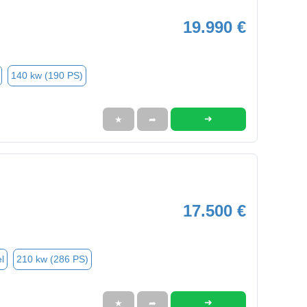
19.990 €
140 kw (190 PS)
➜
★
➦
17.500 €
l
210 kw (286 PS)
➜
★
➦