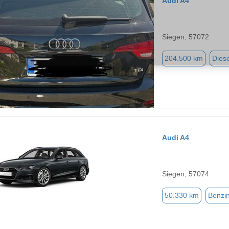
Audi A4
Siegen, 57072
204.500 km
Diese
Audi A4
Siegen, 57074
50.330 km
Benzi