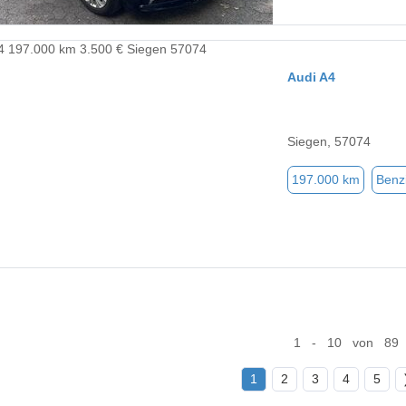
Audi A4
Siegen, 57074
197.000 km
Benz
1 - 10 von 89
1
2
3
4
5