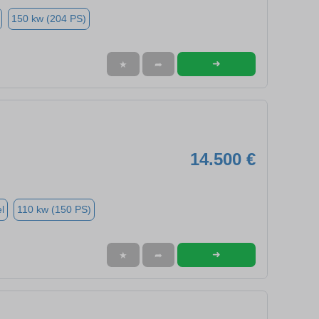
150 kw (204 PS)
➜
★
➦
14.500 €
l
110 kw (150 PS)
➜
★
➦