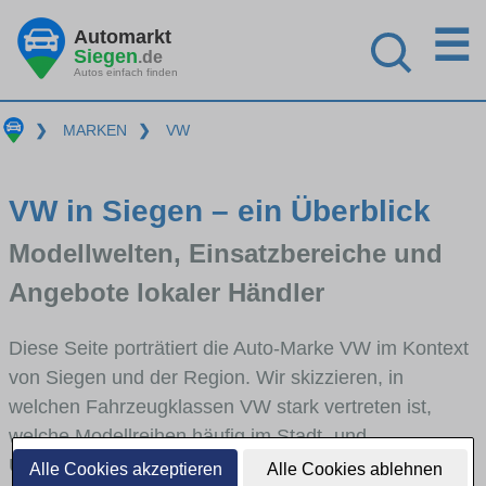
☰
Automarkt
Siegen
.de
Autos einfach finden
❯
MARKEN
❯
VW
VW in Siegen – ein Überblick
Modellwelten, Einsatzbereiche und
Angebote lokaler Händler
Diese Seite porträtiert die Auto-Marke VW im Kontext
von Siegen und der Region. Wir skizzieren, in
welchen Fahrzeugklassen VW stark vertreten ist,
welche Modellreihen häufig im Stadt- und
Umlandverkehr zu sehen sind und für welche
Alle Cookies akzeptieren
Alle Cookies ablehnen