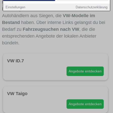
Fahrertypen die Marke interessant ist. Viele
Einstellungen
Datenschutzerklärung
Fahrzeuge stammen von Autohäusern und
Autohändlern aus Siegen, die
VW-Modelle im
Bestand
haben. Über interne Links gelangst du bei
Bedarf zu
Fahrzeugsuchen nach VW
, die die
entsprechenden Angebote der lokalen Anbieter
bündeln.
VW ID.7
Angebote entdecken
VW Taigo
Angebote entdecken