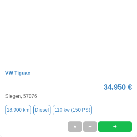
VW Tiguan
34.950 €
Siegen, 57076
18.900 km
Diesel
110 kw (150 PS)
➜
★
➦