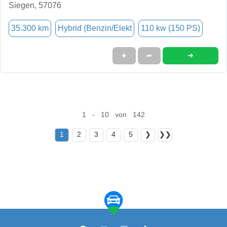
Siegen, 57076
35.300 km
Hybrid (Benzin/Elekt
110 kw (150 PS)
➜
★
➦
1 - 10 von 142
1
2
3
4
5
❯
❯❯