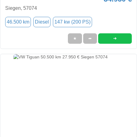
Siegen, 57074
46.500 km
Diesel
147 kw (200 PS)
➜
★
➦