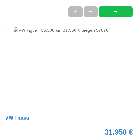
➜
★
➦
VW Tiguan
31.950 €