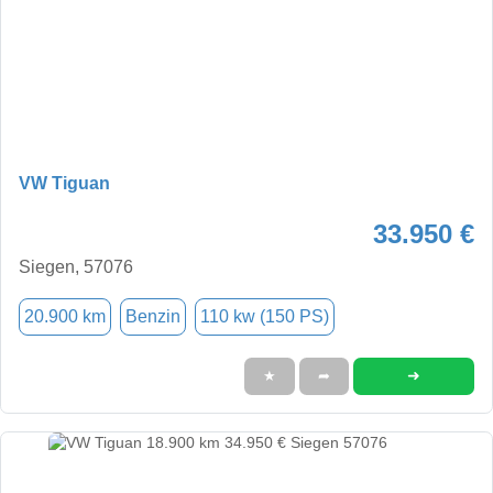
VW Tiguan
33.950 €
Siegen, 57076
20.900 km
Benzin
110 kw (150 PS)
➜
★
➦