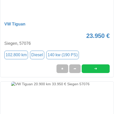
VW Tiguan
23.950 €
Siegen, 57076
102.800 km
Diesel
140 kw (190 PS)
➜
★
➦