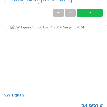
➜
★
➦
VW Tiguan
34.950 €