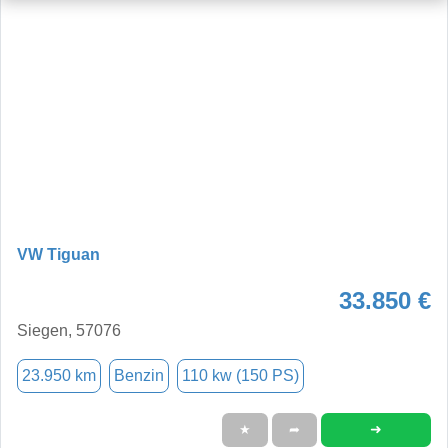
VW Tiguan
33.850 €
Siegen, 57076
23.950 km
Benzin
110 kw (150 PS)
➜
★
➦