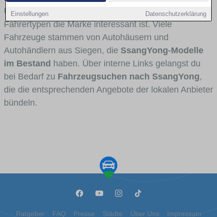
Umlandverkehr zu sehen sind und für welche
Einstellungen
Datenschutzerklärung
Fahrertypen die Marke interessant ist. Viele
Fahrzeuge stammen von Autohäusern und
Autohändlern aus Siegen, die
SsangYong-Modelle
im Bestand
haben. Über interne Links gelangst du
bei Bedarf zu
Fahrzeugsuchen nach SsangYong
,
die die entsprechenden Angebote der lokalen Anbieter
bündeln.
Ratgeber
FAQ
Presse
Städte
Über Uns
Impressum