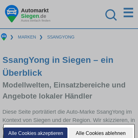
☰
Automarkt
Siegen
.de
Autos einfach finden
❯
MARKEN
❯
SSANGYONG
SsangYong in Siegen – ein
Überblick
Modellwelten, Einsatzbereiche und
Angebote lokaler Händler
Diese Seite porträtiert die Auto-Marke SsangYong im
Kontext von Siegen und der Region. Wir skizzieren, in
welchen Fahrzeugklassen SsangYong stark vertreten
Alle Cookies akzeptieren
Alle Cookies ablehnen
ist, welche Modellreihen häufig im Stadt- und