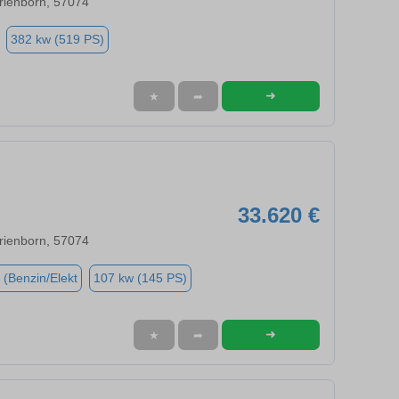
ienborn, 57074
382 kw (519 PS)
➜
★
➦
33.620 €
ienborn, 57074
 (Benzin/Elekt
107 kw (145 PS)
➜
★
➦