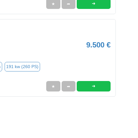
➜
★
➦
9.500 €
n
191 kw (260 PS)
➜
★
➦