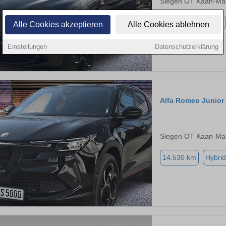
Siegen OT Kaan-Mar
5.500 km
Benzin
Alle Cookies akzeptieren
Alle Cookies ablehnen
Einstellungen
Datenschutzerklärung
Alfa Romeo Junior
Siegen OT Kaan-Mar
14.530 km
Hybrid