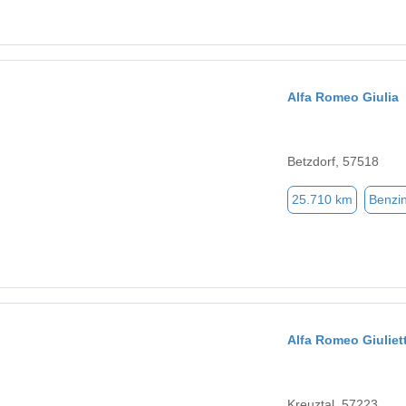
Alfa Romeo Giulia
Betzdorf, 57518
25.710 km
Benzi
Alfa Romeo Giuliet
Kreuztal, 57223