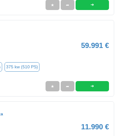
➜
★
➦
59.991 €
n
375 kw (510 PS)
➜
★
➦
ta
11.990 €