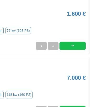
1.600 €
in
77 kw (105 PS)
➜
★
➦
7.000 €
in
118 kw (160 PS)