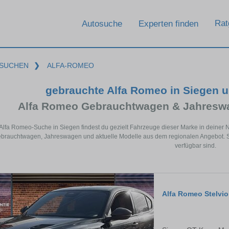
Rat
Autosuche
Experten finden
SUCHEN
❯
ALFA-ROMEO
gebrauchte Alfa Romeo in Siegen 
Alfa Romeo Gebrauchtwagen & Jahreswa
 Alfa Romeo-Suche in Siegen findest du gezielt Fahrzeuge dieser Marke in deiner 
rauchtwagen, Jahreswagen und aktuelle Modelle aus dem regionalen Angebot. So 
verfügbar sind.
Alfa Romeo Stelvio