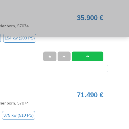
35.900 €
ienborn, 57074
154 kw (209 PS)
➜
★
➦
71.490 €
ienborn, 57074
375 kw (510 PS)