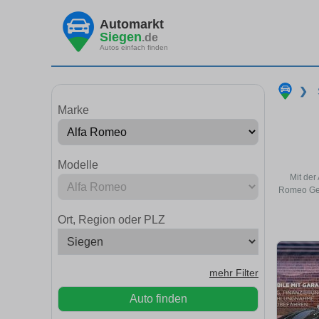
Automarkt
Siegen
.de
Autos einfach finden
❯
Marke
Modelle
Mit der
Romeo Geb
Ort, Region oder PLZ
mehr Filter
Auto finden