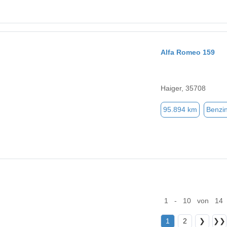
Alfa Romeo 159
Haiger, 35708
95.894 km
Benzi
1 - 10 von 14
1
2
❯
❯❯