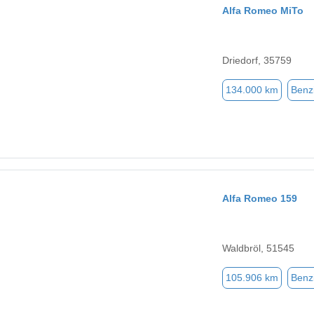
Alfa Romeo MiTo
Driedorf, 35759
134.000 km
Benz
Alfa Romeo 159
Waldbröl, 51545
105.906 km
Benz