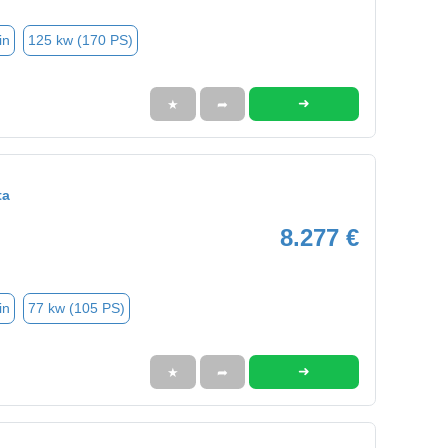
in
125 kw (170 PS)
➜
★
➦
ta
8.277 €
in
77 kw (105 PS)
➜
★
➦