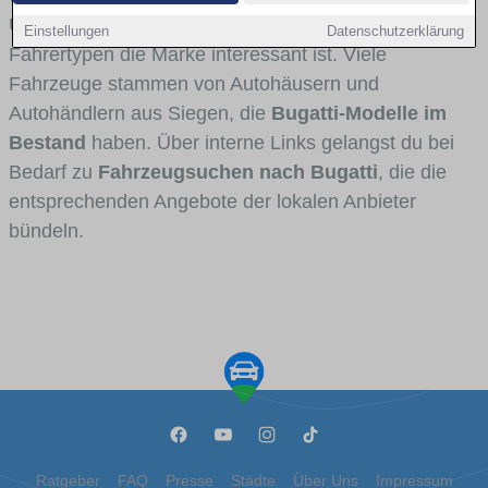
Umlandverkehr zu sehen sind und für welche
Einstellungen
Datenschutzerklärung
Fahrertypen die Marke interessant ist. Viele
Fahrzeuge stammen von Autohäusern und
Autohändlern aus Siegen, die
Bugatti-Modelle im
Bestand
haben. Über interne Links gelangst du bei
Bedarf zu
Fahrzeugsuchen nach Bugatti
, die die
entsprechenden Angebote der lokalen Anbieter
bündeln.
Ratgeber
FAQ
Presse
Städte
Über Uns
Impressum