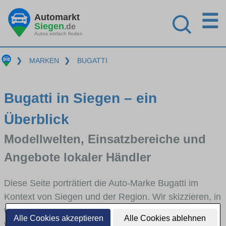
☰
Automarkt
Siegen
.de
Autos einfach finden
❯
MARKEN
❯
BUGATTI
Bugatti in Siegen – ein
Überblick
Modellwelten, Einsatzbereiche und
Angebote lokaler Händler
Diese Seite porträtiert die Auto-Marke Bugatti im
Kontext von Siegen und der Region. Wir skizzieren, in
welchen Fahrzeugklassen Bugatti stark vertreten ist,
Alle Cookies akzeptieren
Alle Cookies ablehnen
welche Modellreihen häufig im Stadt- und