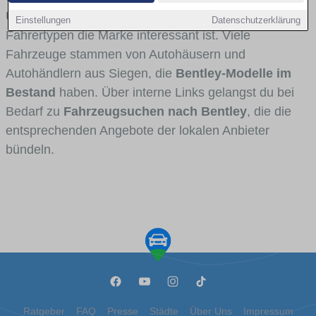
Umlandverkehr zu sehen sind und für welche
Einstellungen
Datenschutzerklärung
Fahrertypen die Marke interessant ist. Viele
Fahrzeuge stammen von Autohäusern und
Autohändlern aus Siegen, die
Bentley-Modelle im
Bestand
haben. Über interne Links gelangst du bei
Bedarf zu
Fahrzeugsuchen nach Bentley
, die die
entsprechenden Angebote der lokalen Anbieter
bündeln.
Ratgeber
FAQ
Presse
Städte
Über Uns
Impressum