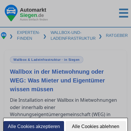
Automarkt
☰
Siegen
.de
Autos einfach finden
EXPERTEN-
WALLBOX-UND-
RATGEBER
❯
❯
❯
FINDEN
LADEINFRASTRUKTUR
Wallbox & Ladeinfrastruktur · in Siegen
Wallbox in der Mietwohnung oder
WEG: Was Mieter und Eigentümer
wissen müssen
Die Installation einer
in Mietwohnungen
Wallbox
oder innerhalb einer
Wohnungseigentümergemeinschaft (WEG) in
Siegen wirft viele rechtliche und technische
Alle Cookies akzeptieren
Alle Cookies ablehnen
Fragen für Mieter und Eigentümer auf. Während