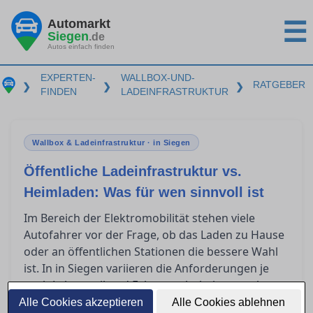
Automarkt
☰
Siegen
.de
Autos einfach finden
EXPERTEN-
WALLBOX-UND-
RATGEBER
❯
❯
❯
FINDEN
LADEINFRASTRUKTUR
Wallbox & Ladeinfrastruktur · in Siegen
Öffentliche Ladeinfrastruktur vs.
Heimladen: Was für wen sinnvoll ist
Im Bereich der Elektromobilität stehen viele
Autofahrer vor der Frage, ob das Laden zu Hause
oder an öffentlichen Stationen die bessere Wahl
ist. In in Siegen variieren die Anforderungen je
nach Lebensstil und Fahrgewohnheiten stark.
Während das Heimladen langfristige
Alle Cookies akzeptieren
Alle Cookies ablehnen