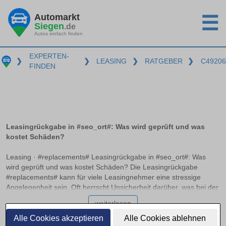
Automarkt
☰
Siegen
.de
Autos einfach finden
EXPERTEN-
❯
❯
LEASING
❯
RATGEBER
❯
C49206
FINDEN
Leasingrückgabe in #seo_ort#: Was wird geprüft und was
kostet Schäden?
Leasing · #replacements# Leasingrückgabe in #seo_ort#: Was
wird geprüft und was kostet Schäden? Die Leasingrückgabe
#replacements# kann für viele Leasingnehmer eine stressige
Angelegenheit sein. Oft herrscht Unsicherheit darüber, was bei der
Rückgabe genau geprüft wird und welche Kosten für mögliche
weiterlesen
Schäden entstehen können. In diesem Ratgeber erfahren Sie,
welche Unterschiede zwischen normalen Gebrauchsspuren und
Alle Cookies akzeptieren
Alle Cookies ablehnen