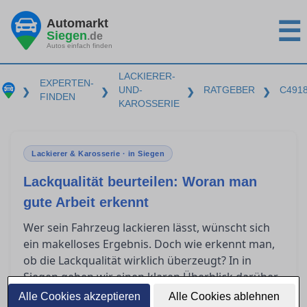
Automarkt
☰
Siegen
.de
Autos einfach finden
LACKIERER-
EXPERTEN-
UND-
RATGEBER
C491
❯
❯
❯
❯
FINDEN
KAROSSERIE
Lackierer & Karosserie · in Siegen
Lackqualität beurteilen: Woran man
gute Arbeit erkennt
Wer sein Fahrzeug lackieren lässt, wünscht sich
ein makelloses Ergebnis. Doch wie erkennt man,
ob die Lackqualität wirklich überzeugt? In in
Siegen geben wir einen klaren Überblick darüber,
was nach einer Lackierung zu prüfen ist, welche
Alle Cookies akzeptieren
Alle Cookies ablehnen