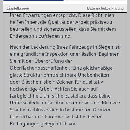
Toleranzen akzeptabel sind und welche Schritte
Sie einleiten können, wenn das Ergebnis nicht
Einstellungen
Datenschutzerklärung
Ihren Erwartungen entspricht. Diese Richtlinien
helfen Ihnen, die Qualität der Arbeit präzise zu
beurteilen und sicherzustellen, dass Sie mit dem
Endergebnis zufrieden sind.
Nach der Lackierung Ihres Fahrzeugs in Siegen ist
eine gründliche Inspektion unerlässlich. Beginnen
Sie mit der Überprüfung der
Oberflächenbeschaffenheit: Eine gleichmäßige,
glatte Struktur ohne sichtbare Unebenheiten
oder Bläschen ist ein Zeichen für qualitativ
hochwertige Arbeit. Achten Sie auch auf
Farbgleichheit, um sicherzustellen, dass keine
Unterschiede im Farbton erkennbar sind. Kleinere
Staubeinschlüsse sind in bestimmten Grenzen
tolerierbar und kommen selbst bei besten
Bedingungen gelegentlich vor.