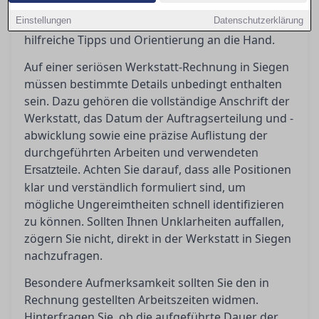
Rechnung zu schaffen und potenzielle
Einstellungen
Ungereimtheiten zu erkennen, geben wir Ihnen
Datenschutzerklärung
hilfreiche Tipps und Orientierung an die Hand.
Auf einer seriösen Werkstatt-Rechnung in Siegen
müssen bestimmte Details unbedingt enthalten
sein. Dazu gehören die vollständige Anschrift der
Werkstatt, das Datum der Auftragserteilung und -
abwicklung sowie eine präzise Auflistung der
durchgeführten Arbeiten und verwendeten
. Achten Sie darauf, dass alle Positionen
Ersatzteile
klar und verständlich formuliert sind, um
mögliche Ungereimtheiten schnell identifizieren
zu können. Sollten Ihnen Unklarheiten auffallen,
zögern Sie nicht, direkt in der Werkstatt in Siegen
nachzufragen.
Besondere Aufmerksamkeit sollten Sie den in
Rechnung gestellten Arbeitszeiten widmen.
Hinterfragen Sie, ob die aufgeführte Dauer der