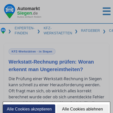
Automarkt
☰
Siegen
.de
Autos einfach finden
EXPERTEN-
KFZ-
RATGEBER
C
❯
❯
❯
❯
FINDEN
WERKSTAETTEN
KFZ-Werkstätten · in Siegen
Werkstatt-Rechnung prüfen: Woran
erkennt man Ungereimtheiten?
Die Prüfung einer Werkstatt-Rechnung in Siegen
kann schnell zu einer Herausforderung werden.
Oft fragt man sich, ob wirklich alles korrekt
berechnet wurde oder ob sich unentdeckte Fehler
eingeschlichen haben. Um Verständnis für die
wesentlichen Bestandteile einer seriösen
Alle Cookies akzeptieren
Alle Cookies ablehnen