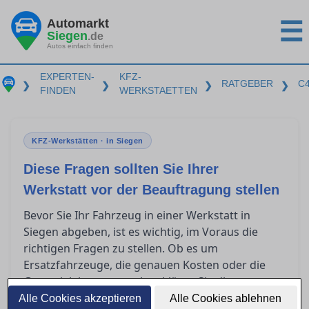
Automarkt
☰
Siegen
.de
Autos einfach finden
EXPERTEN-
KFZ-
RATGEBER
C
❯
❯
❯
❯
FINDEN
WERKSTAETTEN
KFZ-Werkstätten · in Siegen
Diese Fragen sollten Sie Ihrer
Werkstatt vor der Beauftragung stellen
Bevor Sie Ihr Fahrzeug in einer Werkstatt in
Siegen abgeben, ist es wichtig, im Voraus die
richtigen Fragen zu stellen. Ob es um
Ersatzfahrzeuge, die genauen Kosten oder die
Garantieleistungen geht – klären Sie diese
Punkte, um unangenehme Überraschungen zu
Alle Cookies akzeptieren
Alle Cookies ablehnen