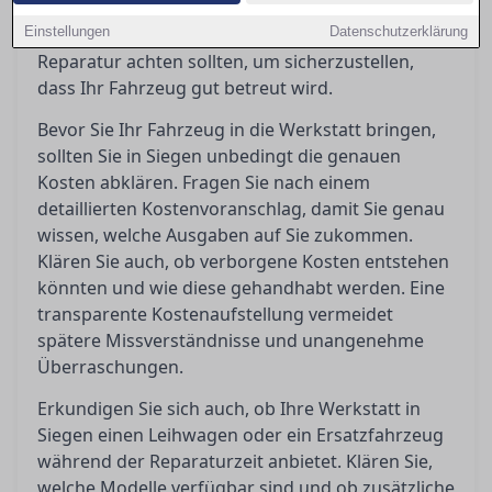
vermeiden. In diesem Ratgeber erfahren Sie,
Einstellungen
worauf Sie vor, während und nach einer
Datenschutzerklärung
Reparatur achten sollten, um sicherzustellen,
dass Ihr Fahrzeug gut betreut wird.
Bevor Sie Ihr Fahrzeug in die Werkstatt bringen,
sollten Sie in Siegen unbedingt die genauen
Kosten abklären. Fragen Sie nach einem
detaillierten Kostenvoranschlag, damit Sie genau
wissen, welche Ausgaben auf Sie zukommen.
Klären Sie auch, ob verborgene Kosten entstehen
könnten und wie diese gehandhabt werden. Eine
transparente Kostenaufstellung vermeidet
spätere Missverständnisse und unangenehme
Überraschungen.
Erkundigen Sie sich auch, ob Ihre Werkstatt in
Siegen einen Leihwagen oder ein Ersatzfahrzeug
während der Reparaturzeit anbietet. Klären Sie,
welche Modelle verfügbar sind und ob zusätzliche