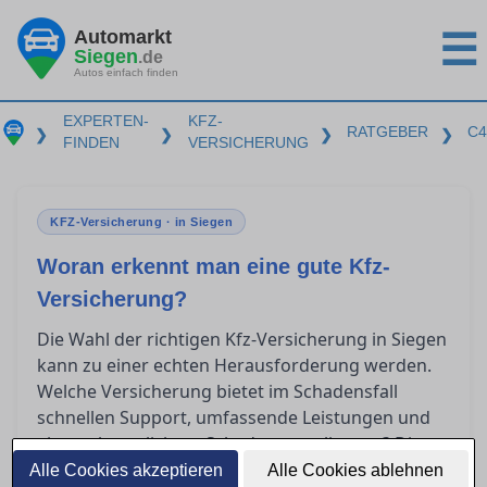
Automarkt
☰
Siegen
.de
Autos einfach finden
EXPERTEN-
KFZ-
RATGEBER
C4
❯
❯
❯
❯
FINDEN
VERSICHERUNG
KFZ-Versicherung · in Siegen
Woran erkennt man eine gute Kfz-
Versicherung?
Die Wahl der richtigen Kfz-Versicherung in Siegen
kann zu einer echten Herausforderung werden.
Welche Versicherung bietet im Schadensfall
schnellen Support, umfassende Leistungen und
eine unkomplizierte Schadensregulierung? Dieser
Ratgeber gibt Ihnen Einblicke, wie Sie die
Alle Cookies akzeptieren
Alle Cookies ablehnen