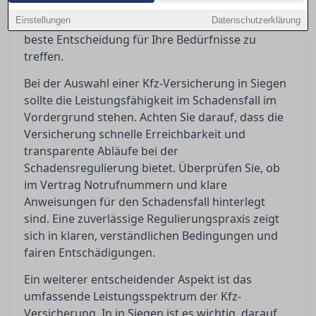
Bedingungen richtig deuten und worauf es bei
Einstellungen
Kundenbewertungen wirklich ankommt, um die
Datenschutzerklärung
beste Entscheidung für Ihre Bedürfnisse zu
treffen.
Bei der Auswahl einer Kfz-Versicherung in Siegen
sollte die Leistungsfähigkeit im Schadensfall im
Vordergrund stehen. Achten Sie darauf, dass die
Versicherung schnelle Erreichbarkeit und
transparente Abläufe bei der
Schadensregulierung bietet. Überprüfen Sie, ob
im Vertrag Notrufnummern und klare
Anweisungen für den Schadensfall hinterlegt
sind. Eine zuverlässige Regulierungspraxis zeigt
sich in klaren, verständlichen Bedingungen und
fairen Entschädigungen.
Ein weiterer entscheidender Aspekt ist das
umfassende Leistungsspektrum der Kfz-
Versicherung. In in Siegen ist es wichtig, darauf