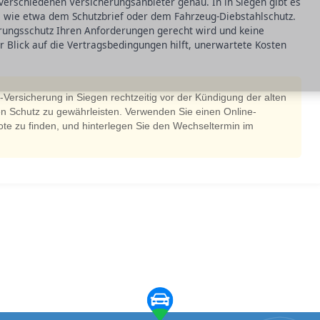
verschiedenen Versicherungsanbieter genau. In in Siegen gibt es
n, wie etwa dem Schutzbrief oder dem Fahrzeug-Diebstahlschutz.
erungsschutz Ihren Anforderungen gerecht wird und keine
r Blick auf die Vertragsbedingungen hilft, unerwartete Kosten
-Versicherung in Siegen rechtzeitig vor der Kündigung der alten
en Schutz zu gewährleisten. Verwenden Sie einen Online-
te zu finden, und hinterlegen Sie den Wechseltermin im