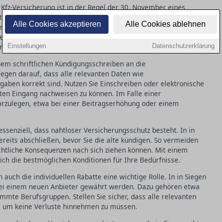
 Kfz-Versicherung ist in der Regel der 30. November eines
hten, dass Ihre Kündigung spätestens einen Monat vor Ablauf des
Alle Cookies akzeptieren
Alle Cookies ablehnen
ingeht. Neben der ordentlichen Kündigung gibt es das
exibleren Wechsel ermöglicht. Dieses Recht greift, wenn Ihre
nach einem Schadensfall unzufrieden sind.
Einstellungen
Datenschutzerklärung
nem schriftlichen Kündigungsschreiben an die
iegen darauf, dass alle relevanten Daten wie
ben korrekt sind. Nutzen Sie Einschreiben oder elektronische
en Eingang nachweisen zu können. Im Falle einer
darzulegen, etwa bei einer Beitragserhöhung oder einem
ssenziell, dass nahtloser Versicherungsschutz besteht. In in
ereits abschließen, bevor Sie die alte kündigen. So vermeiden
chtliche Konsequenzen nach sich ziehen können. Mit einem
 sich die bestmöglichen Konditionen für Ihre Bedürfnisse.
auch die individuellen Rabatte eine wichtige Rolle. In in Siegen
 bei einem neuen Anbieter gewährt werden. Dazu gehören etwa
mmte Berufsgruppen. Stellen Sie sicher, dass alle relevanten
, um keine Verluste hinnehmen zu müssen.