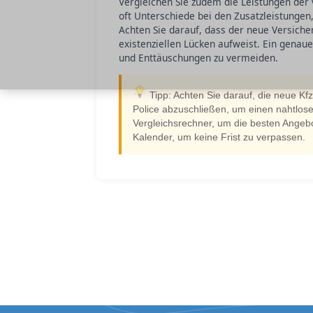
Vergleichen Sie zudem die Leistungen der 
oft Unterschiede bei den Zusatzleistunge
Achten Sie darauf, dass der neue Versich
existenziellen Lücken aufweist. Ein genaue
und Enttäuschungen zu vermeiden.
Tipp: Achten Sie darauf, die neue Kfz
Police abzuschließen, um einen nahtlos
Vergleichsrechner, um die besten Angebo
Kalender, um keine Frist zu verpassen.