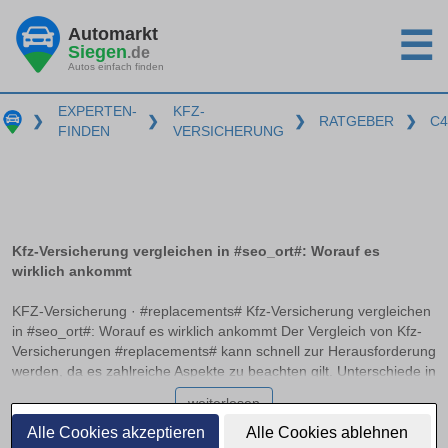
Automarkt
☰
Siegen
.de
Autos einfach finden
EXPERTEN-
KFZ-
❯
❯
❯
RATGEBER
❯
C4
FINDEN
VERSICHERUNG
Kfz-Versicherung vergleichen in #seo_ort#: Worauf es
wirklich ankommt
KFZ-Versicherung · #replacements# Kfz-Versicherung vergleichen
in #seo_ort#: Worauf es wirklich ankommt Der Vergleich von Kfz-
Versicherungen #replacements# kann schnell zur Herausforderung
werden, da es zahlreiche Aspekte zu beachten gilt. Unterschiede in
Haftpflicht, Teilkasko und Vollkasko, empfohlene
weiterlesen
Deckungssummen sowie die Bedeutung von Typ- und
Regionalklassen spielen eine entscheidende Rolle. Dieser Artikel
Alle Cookies akzeptieren
Alle Cookies ablehnen