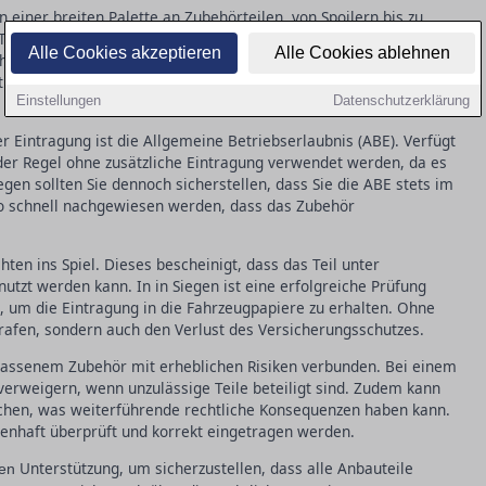
n einer breiten Palette an Zubehörteilen, von Spoilern bis zu
 Teile sind eintragungspflichtig? Grundsätzlich müssen alle
Alle Cookies akzeptieren
Alle Cookies ablehnen
hrzeugart oder die Betriebserlaubnis beeinflussen könnten. Dazu
ationen oder Fahrwerksveränderungen. Ohne korrekte Eintragung
Einstellungen
Datenschutzerklärung
.
r Eintragung ist die Allgemeine Betriebserlaubnis (ABE). Verfügt
 der Regel ohne zusätzliche Eintragung verwendet werden, da es
iegen sollten Sie dennoch sicherstellen, dass Sie die ABE stets im
so schnell nachgewiesen werden, dass das Zubehör
hten ins Spiel. Dieses bescheinigt, dass das Teil unter
zt werden kann. In in Siegen ist eine erfolgreiche Prüfung
, um die Eintragung in die Fahrzeugpapiere zu erhalten. Ohne
Strafen, sondern auch den Verlust des Versicherungsschutzes.
gelassenem Zubehör mit erheblichen Risiken verbunden. Bei einem
 verweigern, wenn unzulässige Teile beteiligt sind. Zudem kann
schen, was weiterführende rechtliche Konsequenzen haben kann.
enhaft überprüft und korrekt eingetragen werden.
Unterstützung, um sicherzustellen, dass alle Anbauteile
ten