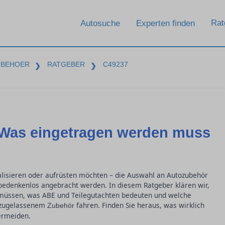
Rat
Autosuche
Experten finden
UBEHOER
RATGEBER
C49237
❯
❯
 Was eingetragen werden muss
nalisieren oder aufrüsten möchten – die Auswahl an Autozubehör
f bedenkenlos angebracht werden. In diesem Ratgeber klären wir,
müssen, was ABE und Teilegutachten bedeuten und welche
t zugelassenem
fahren. Finden Sie heraus, was wirklich
Zubehör
ermeiden.