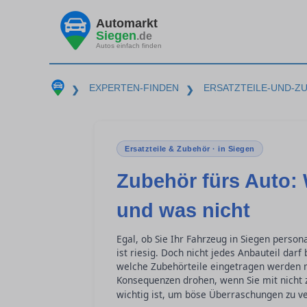
Automarkt
Siegen
.de
Autos einfach finden
EXPERTEN-FINDEN
ERSATZTEILE-UND-Z
❯
❯
Ersatzteile & Zubehör · in Siegen
Zubehör fürs Auto:
und was nicht
Egal, ob Sie Ihr Fahrzeug in Siegen perso
ist riesig. Doch nicht jedes Anbauteil dar
welche Zubehörteile eingetragen werden 
Konsequenzen drohen, wenn Sie mit nich
wichtig ist, um böse Überraschungen zu v