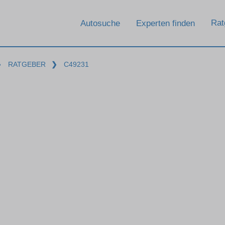
Rat
Autosuche
Experten finden
❯
RATGEBER
❯
C49231