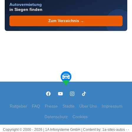
Autovermietung
in Siegen finden
Zum Verzeichnis →
Ratgeber
FAQ
Presse
Städte
Über Uns
Impressum
Datenschutz
Cookies
Copyright © 2000 - 2026 | 1A Infosysteme GmbH | Content by: 1a-sites-autos - -