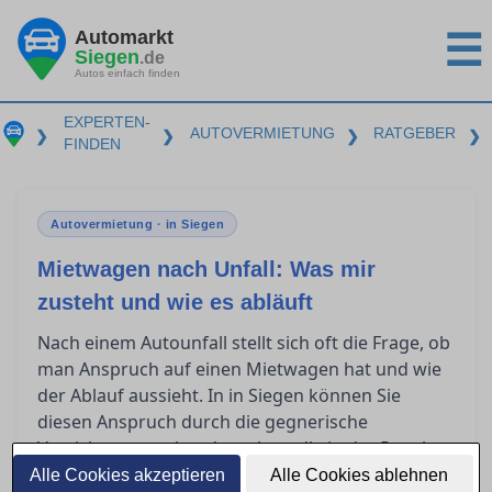
Automarkt
☰
Siegen
.de
Autos einfach finden
EXPERTEN-
AUTOVERMIETUNG
RATGEBER
❯
❯
❯
❯
FINDEN
Autovermietung · in Siegen
Mietwagen nach Unfall: Was mir
zusteht und wie es abläuft
Nach einem Autounfall stellt sich oft die Frage, ob
man Anspruch auf einen Mietwagen hat und wie
der Ablauf aussieht. In in Siegen können Sie
diesen Anspruch durch die gegnerische
Versicherung geltend machen, die in der Regel
die Kosten übernimmt. Erfahren Sie, wie Sie
Alle Cookies akzeptieren
Alle Cookies ablehnen