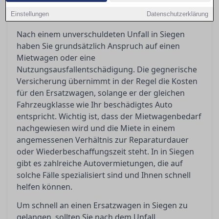
schnell an einen Ersatzwagen kommen und was
Einstellungen
Ihnen nach einem Unfall zusteht.
Datenschutzerklärung
Nach einem unverschuldeten Unfall in Siegen
haben Sie grundsätzlich Anspruch auf einen
Mietwagen oder eine
Nutzungsausfallentschädigung. Die gegnerische
Versicherung übernimmt in der Regel die Kosten
für den Ersatzwagen, solange er der gleichen
Fahrzeugklasse wie Ihr beschädigtes Auto
entspricht. Wichtig ist, dass der Mietwagenbedarf
nachgewiesen wird und die Miete in einem
angemessenen Verhältnis zur Reparaturdauer
oder Wiederbeschaffungszeit steht. In in Siegen
gibt es zahlreiche Autovermietungen, die auf
solche Fälle spezialisiert sind und Ihnen schnell
helfen können.
Um schnell an einen Ersatzwagen in Siegen zu
gelangen, sollten Sie nach dem Unfall