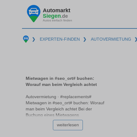
Automarkt
Siegen
.de
Autos einfach finden
❯
EXPERTEN-FINDEN
❯
AUTOVERMIETUNG
Mietwagen in #seo_ort# buchen:
Worauf man beim Vergleich achtet
Autovermietung · #replacements#
Mietwagen in #seo_ort# buchen: Worauf
man beim Vergleich achtet Bei der
Buchung eines Mietwagens
#replacements# stehen Sie vor der
weiterlesen
Herausforderung, aus einer Vielzahl von
Angeboten das passende Fahrzeug