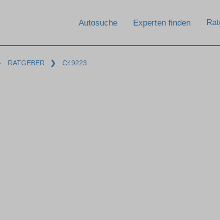
Rat
Autosuche
Experten finden
❯
RATGEBER
❯
C49223