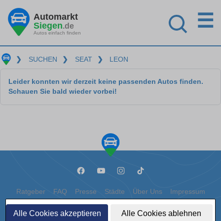
☰
Automarkt
Siegen
.de
Autos einfach finden
❯
SUCHEN
❯
SEAT
❯
LEON
Leider konnten wir derzeit keine passenden Autos finden.
Schauen Sie bald wieder vorbei!
Ratgeber
FAQ
Presse
Städte
Über Uns
Impressum
Datenschutz
Cookies
Alle Cookies akzeptieren
Alle Cookies ablehnen