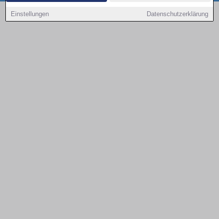
Copyright © 2000 - 2026 | 1A Infosysteme GmbH | Content by: 1a-sites-autos
Einstellungen
Datenschutzerklärung
08.08.2026