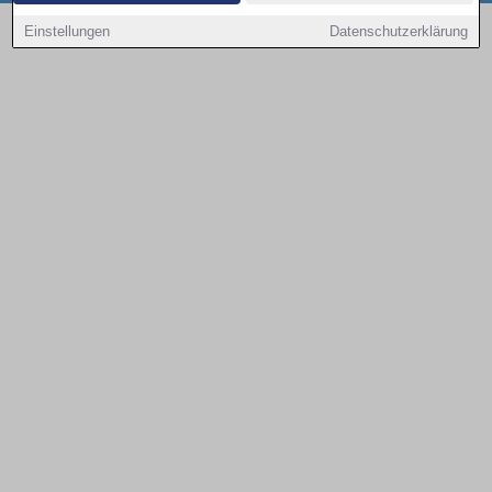
Copyright © 2000 - 2026 | 1A Infosysteme GmbH | Content by: 1a-sites-autos
Einstellungen
Datenschutzerklärung
08.08.2026