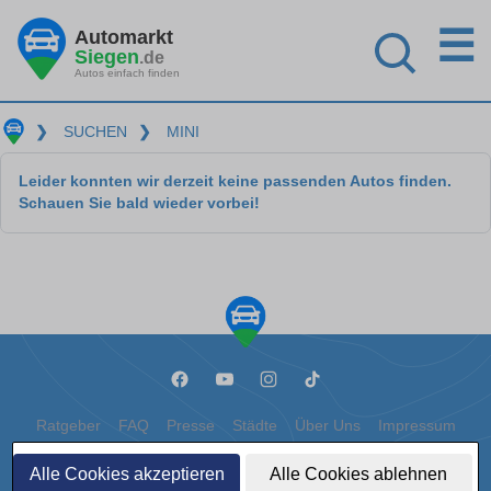
☰
Automarkt
Siegen
.de
Autos einfach finden
❯
SUCHEN
❯
MINI
Leider konnten wir derzeit keine passenden Autos finden.
Schauen Sie bald wieder vorbei!
Ratgeber
FAQ
Presse
Städte
Über Uns
Impressum
Datenschutz
Cookies
Alle Cookies akzeptieren
Alle Cookies ablehnen