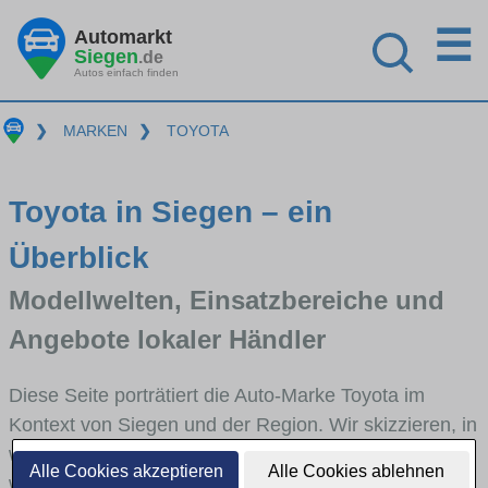
☰
Automarkt
Siegen
.de
Autos einfach finden
❯
MARKEN
❯
TOYOTA
Toyota in Siegen – ein
Überblick
Modellwelten, Einsatzbereiche und
Angebote lokaler Händler
Diese Seite porträtiert die Auto-Marke Toyota im
Kontext von Siegen und der Region. Wir skizzieren, in
welchen Fahrzeugklassen Toyota stark vertreten ist,
Alle Cookies akzeptieren
Alle Cookies ablehnen
welche Modellreihen häufig im Stadt- und