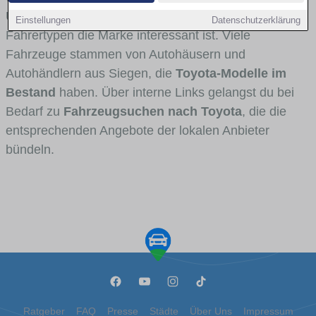
Umlandverkehr zu sehen sind und für welche
Einstellungen
Datenschutzerklärung
Fahrertypen die Marke interessant ist. Viele
Fahrzeuge stammen von Autohäusern und
Autohändlern aus Siegen, die
Toyota-Modelle im
Bestand
haben. Über interne Links gelangst du bei
Bedarf zu
Fahrzeugsuchen nach Toyota
, die die
entsprechenden Angebote der lokalen Anbieter
bündeln.
Ratgeber
FAQ
Presse
Städte
Über Uns
Impressum