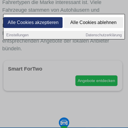
Fahrertypen die Marke interessant ist. Viele
Fahrzeuge stammen von Autohäusern und
Autohändlern aus Siegen, die
Smart-Modelle im
Alle Cookies akzeptieren
Alle Cookies ablehnen
Bestand
haben. Über interne Links gelangst du bei
Bedarf zu
Fahrzeugsuchen nach Smart
, die die
Einstellungen
Datenschutzerklärung
entsprechenden Angebote der lokalen Anbieter
bündeln.
Smart ForTwo
Angebote entdecken