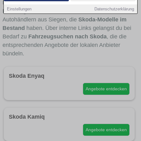
Fahrertypen die Marke interessant ist. Viele
Einstellungen
Datenschutzerklärung
Fahrzeuge stammen von Autohäusern und
Autohändlern aus Siegen, die
Skoda-Modelle im
Bestand
haben. Über interne Links gelangst du bei
Bedarf zu
Fahrzeugsuchen nach Skoda
, die die
entsprechenden Angebote der lokalen Anbieter
bündeln.
Skoda Enyaq
Angebote entdecken
Skoda Kamiq
Angebote entdecken