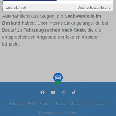
Fahrertypen die Marke interessant ist. Viele
Einstellungen
Datenschutzerklärung
Fahrzeuge stammen von Autohäusern und
Autohändlern aus Siegen, die
Saab-Modelle im
Bestand
haben. Über interne Links gelangst du bei
Bedarf zu
Fahrzeugsuchen nach Saab
, die die
entsprechenden Angebote der lokalen Anbieter
bündeln.
Ratgeber
FAQ
Presse
Städte
Über Uns
Impressum
Datenschutz
Cookies