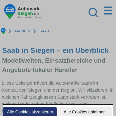
☰
Automarkt
Siegen
.de
Autos einfach finden
❯
MARKEN
❯
SAAB
Saab in Siegen – ein Überblick
Modellwelten, Einsatzbereiche und
Angebote lokaler Händler
Diese Seite porträtiert die Auto-Marke Saab im
Kontext von Siegen und der Region. Wir skizzieren, in
welchen Fahrzeugklassen Saab stark vertreten ist,
welche Modellreihen häufig im Stadt- und
Umlandverkehr zu sehen sind und für welche
Alle Cookies akzeptieren
Alle Cookies ablehnen