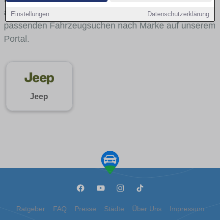
aus gelangst du mit internen Links bequem zu den
Einstellungen
Datenschutzerklärung
passenden Fahrzeugsuchen nach Marke auf unserem
Portal.
Jeep
Ratgeber
FAQ
Presse
Städte
Über Uns
Impressum