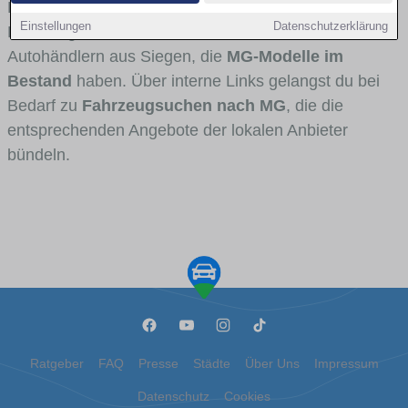
Fahrertypen die Marke interessant ist. Viele
Einstellungen
Datenschutzerklärung
Fahrzeuge stammen von Autohäusern und
Autohändlern aus Siegen, die
MG-Modelle im
Bestand
haben. Über interne Links gelangst du bei
Bedarf zu
Fahrzeugsuchen nach MG
, die die
entsprechenden Angebote der lokalen Anbieter
bündeln.
Ratgeber
FAQ
Presse
Städte
Über Uns
Impressum
Datenschutz
Cookies