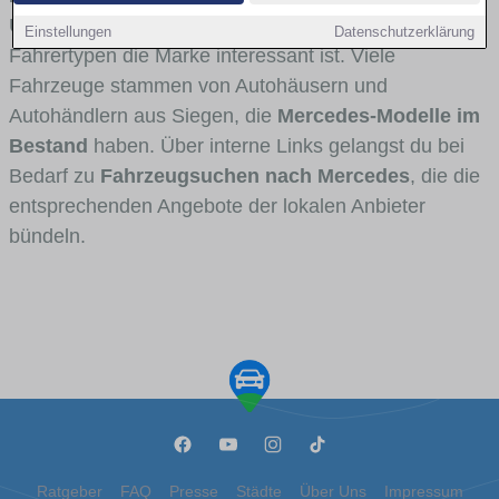
Umlandverkehr zu sehen sind und für welche
Einstellungen
Datenschutzerklärung
Fahrertypen die Marke interessant ist. Viele
Fahrzeuge stammen von Autohäusern und
Autohändlern aus Siegen, die
Mercedes-Modelle im
Bestand
haben. Über interne Links gelangst du bei
Bedarf zu
Fahrzeugsuchen nach Mercedes
, die die
entsprechenden Angebote der lokalen Anbieter
bündeln.
Ratgeber
FAQ
Presse
Städte
Über Uns
Impressum