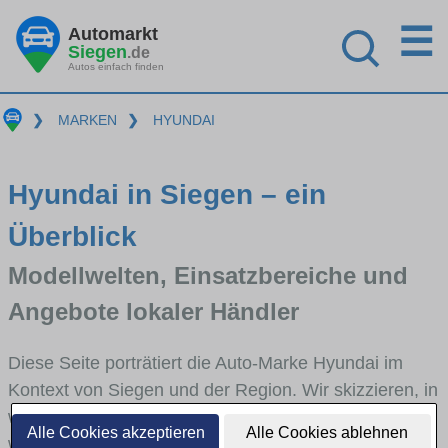
☰
Automarkt
Siegen
.de
Autos einfach finden
❯
MARKEN
❯
HYUNDAI
Hyundai in Siegen – ein
Überblick
Modellwelten, Einsatzbereiche und
Angebote lokaler Händler
Diese Seite porträtiert die Auto-Marke Hyundai im
Kontext von Siegen und der Region. Wir skizzieren, in
welchen Fahrzeugklassen Hyundai stark vertreten ist,
Alle Cookies akzeptieren
Alle Cookies ablehnen
welche Modellreihen häufig im Stadt- und