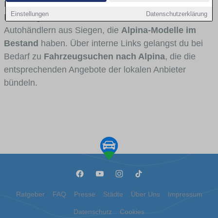
Fahrertypen die Marke interessant ist. Viele
Einstellungen
Datenschutzerklärung
Fahrzeuge stammen von Autohäusern und
Autohändlern aus Siegen, die
Alpina-Modelle im
Bestand
haben. Über interne Links gelangst du bei
Bedarf zu
Fahrzeugsuchen nach Alpina
, die die
entsprechenden Angebote der lokalen Anbieter
bündeln.
Ratgeber
FAQ
Presse
Städte
Über Uns
Impressum
Datenschutz
Cookies