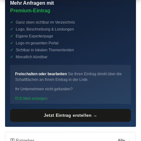
Mehr Anfragen mit
Premium-Eintrag
✓
Ganz oben sichtbar im Verzeichnis
✓
Logo, Beschreibung & Leistungen
✓
Eigene Expertenpage
✓
Logo im gesamten Portal
✓
Sichtbar in lokalen Themenleisten
✓
Monatlich kündbar
Freischalten oder bearbeiten
Sie Ihren Eintrag direkt über die
Schaltflächen an Ihrem Eintrag in der Liste.
Ihr Unternehmen nicht gefunden?
E-Mail anzeigen
Jetzt Eintrag erstellen →
Ratgeber
Alle →