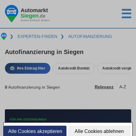
Automarkt
☰
Siegen
.de
Autos einfach finden
❯
EXPERTEN-FINDEN
❯
AUTOFINANZIERUNG
Autofinanzierung in Siegen
Ihre Eintrag Hier
Autokredit Bonität
Autokredit verglei
0
Autofinanzierung in Siegen
Relevanz
A-Z
FÜR IHR UNTERNEHMEN
Mehr Anfragen mit
Alle Cookies akzeptieren
Alle Cookies ablehnen