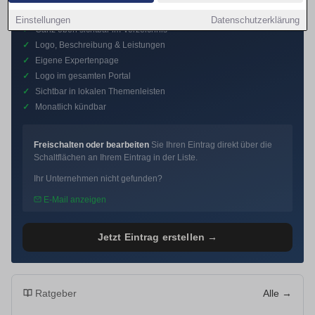
Premium-Eintrag
Einstellungen
Datenschutzerklärung
✓
Ganz oben sichtbar im Verzeichnis
✓
Logo, Beschreibung & Leistungen
✓
Eigene Expertenpage
✓
Logo im gesamten Portal
✓
Sichtbar in lokalen Themenleisten
✓
Monatlich kündbar
Freischalten oder bearbeiten
Sie Ihren Eintrag direkt über die
Schaltflächen an Ihrem Eintrag in der Liste.
Ihr Unternehmen nicht gefunden?
E-Mail anzeigen
Jetzt Eintrag erstellen →
Ratgeber
Alle →