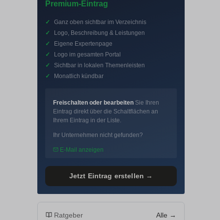
Premium-Eintrag
✓
Ganz oben sichtbar im Verzeichnis
✓
Logo, Beschreibung & Leistungen
✓
Eigene Expertenpage
✓
Logo im gesamten Portal
✓
Sichtbar in lokalen Themenleisten
✓
Monatlich kündbar
Freischalten oder bearbeiten
Sie Ihren
Eintrag direkt über die Schaltflächen an
Ihrem Eintrag in der Liste.
Ihr Unternehmen nicht gefunden?
E-Mail anzeigen
Jetzt Eintrag erstellen →
Ratgeber
Alle →